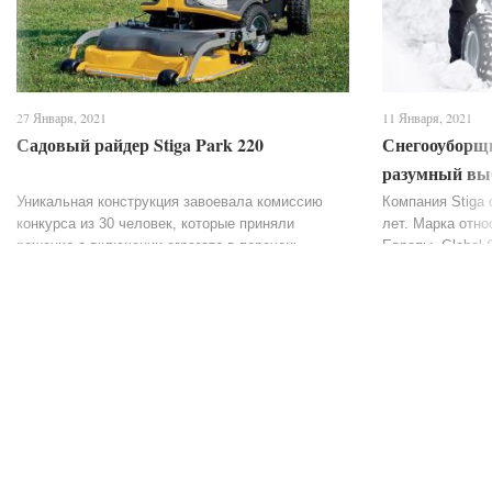
27 Января, 2021
11 Января, 2021
Садовый райдер Stiga Park 220
Снегооуборщи
разумный выб
бюджетной с
Уникальная конструкция завоевала комиссию
Компания Stiga 
конкурса из 30 человек, которые приняли
лет. Марка отно
решение о включении агрегата в перечень
Европы. Global 
лучших в своей сфере, по достоинству оценив
множество садо
его комфортную конструкцию. Райдер...
разновидностей,