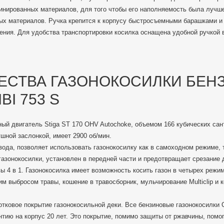
инированных материалов, для того чтобы его наполняемость была лучше
ых материалов. Ручка крепится к корпусу быстросъемными барашками и
ения. Для удобства транспортировки косилка оснащена удобной ручкой 
СТВА ГАЗОНОКОСИЛКИ БЕН
BI 753 S
ый двигатель Stiga ST 170 OHV Autochoke, объемом 166 кубических са
шной заслонкой, имеет 2900 об/мин.
вода, позволяет использовать газонокосилку как в самоходном режиме, 
азонокосилки, установлен в передней части и предотвращает срезание д
ы 4 в 1. Газонокосилка имеет возможность косить газон в четырех режи
им выбросом травы, кошение в травосборник, мульчирование Multiclip и 
тковое покрытие газонокосильной деки. Все бензиновые газонокосилки 
тию на корпус 20 лет. Это покрытие, помимо защиты от ржавчины, помо