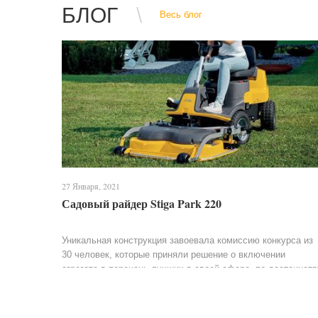
БЛОГ
Весь блог
27 Января, 2021
Садовый райдер Stiga Park 220
Уникальная конструкция завоевала комиссию конкурса из
30 человек, которые приняли решение о включении
агрегата в перечень лучших в своей сфере, по достоинств
оценив его комфортную конструкцию. Райдер...