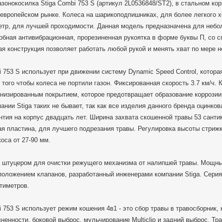
зонокосилка Stiga Combi 753 S (артикул 2L0536848/ST2), в стальном ко
европейском рынке. Колеса на шарикоподпишниках, для более легкого х
тр, для лучшей проходимости. Данная модель предназначена для небо
бная антивибрационная, прорезиненная рукоятка в форме буквы П, со 
ая конструкция позволяет работать любой рукой и менять хват по мере 
i 753 S использует при движении систему Dynamic Speed Control, котора
 того чтобы колеса не портили газон. Фиксированная скорость 3.7 км/ч.
анизированным покрытием, которое предотвращает образование коррозии
пании Stiga таких не бывает, так как все изделия данного бренда оцинко
тия на корпус двадцать лет. Ширина захвата скошенной травы 53 санти
я пластина, для лучшего подрезания травы. Регулировка высоты стрижк
оса от 27-90 мм.
 штуцером для очистки режущего механизма от налипшей травы. Мощн
положением клапанов, разработанный инженерами компании Stiga. Серия
тиметров.
i 753 S использует режим кошения 4в1 - это сбор травы в травосборник,
ненности, боковой выброс, мульчирование Multiclip и задний выброс. Тр