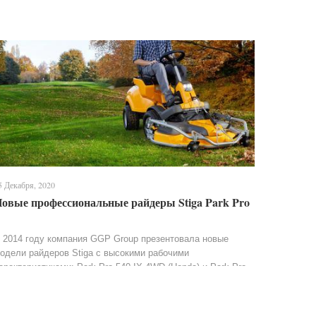
5 Декабря, 2020
овые профессиональные райдеры Stiga Park Pro
 2014 году компания GGP Group презентовала новые
одели райдеров Stiga с высокими рабочими
арактеристиками: Park Pro 540 IX 4WD (Honda) и Park Pro
40 IOX 4WD.Мощность и практичность. Садовые райдер...