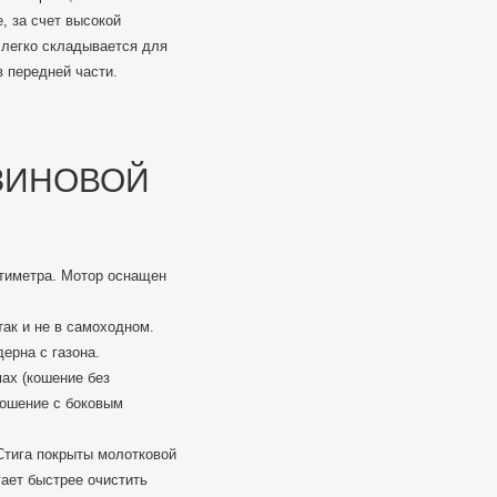
, за счет высокой
 легко складывается для
в передней части.
ЗИНОВОЙ
нтиметра. Мотор оснащен
так и не в самоходном.
ерна с газона.
мах (кошение без
кошение с боковым
Стига покрыты молотковой
гает быстрее очистить