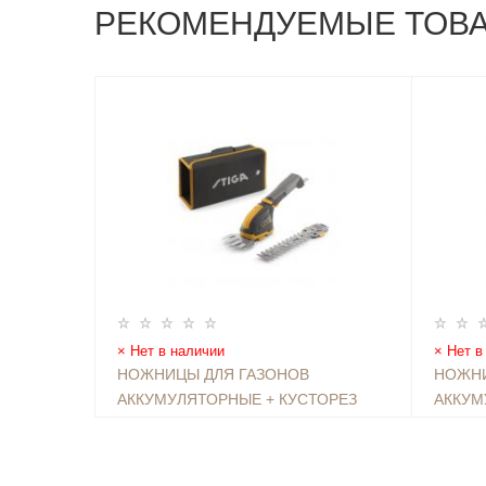
РЕКОМЕНДУЕМЫЕ ТОВ
Нет в наличии
Нет в
НОЖНИЦЫ ДЛЯ ГАЗОНОВ
НОЖНИ
АККУМУЛЯТОРНЫЕ + КУСТОРЕЗ
АККУМ
STIGA MULTI-MATE SGM 102 AE +
16990 ₽
STIGA 
19790 
СУМКА
ТЕЛЕС