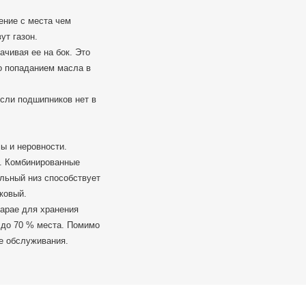
ение с места чем
ут газон.
ачивая ее на бок. Это
о попаданием масла в
сли подшипников нет в
ы и неровности.
и. Комбинированные
льный низ способствует
ковый.
сарае для хранения
я до 70 % места. Помимо
е обслуживания.