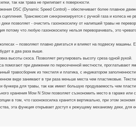
илки, так как трава не прилипает к поверхности.
жения DSC (Dynamic Speed Control) – обеспечивает более плавное движ
 сцепления. Трансмиссия синхронизируется с ручкой газа и колеса не рв
деки позволяет - очистить газонокосилку от налипшей травы не перевор
ия потому что любую газонокосилку нельзя переворачивать, это чреват
колесах – позволяют плавно двигаться и влияют на подвеску машины. Е
 будет в два раза выше.
вка высоты скоса. Позволяет регулировать высоту среза одной рукой.
а помогают при движении по пересеченной местности, проглатывают ям
ный травосборник из текстиля и платика, с индикатором заполненност
енном виде занимают в три раза меньше места чем пластиковые. Тексти
и бункера для травы, так как имеет большую продуваемость чем пласти
ного хранения Mow N Stow позволяет съэкономить место в гараже или 
пции в том, что газонокосилка хранится вертикально, при этом эконом
ства, эта функция открывает доступ к режущему механизму деки, для е