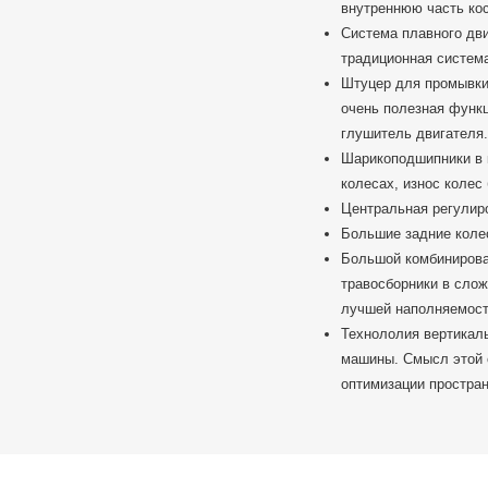
внутреннюю часть кос
Система плавного дви
традиционная система
Штуцер для промывки 
очень полезная функц
глушитель двигателя.
Шарикоподшипники в 
колесах, износ колес
Центральная регулиро
Большие задние колес
Большой комбинирован
травосборники в слож
лучшей наполняемост
Технололия вертикаль
машины. Смысл этой о
оптимизации простран