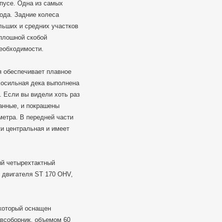
рпусе. Одна из самых
ода. Задние колеса
льших и средних участков
сплошной скобой
необходимости.
я обеспечивает плавное
 Косильная дека выполнена
. Если вы видели хоть раз
ванные, и покрашены
метра. В передней части
и центральная и имеет
ый четырехтактный
 двигателя ST 170 OHV,
 который оснащен
авсоборник, объемом 60