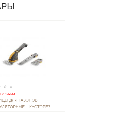
АРЫ
 наличии
ЦЫ ДЛЯ ГАЗОНОВ
УЛЯТОРНЫЕ + КУСТОРЕЗ
MULTI-MATE SGM 104 AE +
₽
КОПИЧЕСКАЯ РУЧКА