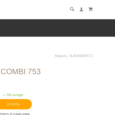
Ы
Модель:
2L0536848/ST2
COMBI 753
На складе
КУПИТЬ
УПИТЬ В ОДИН КЛИК