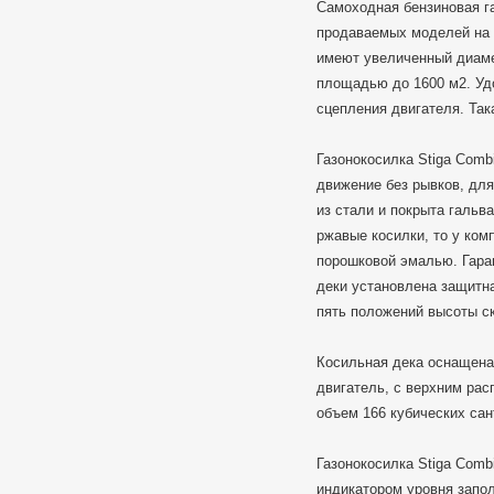
Самоходная бензиновая га
продаваемых моделей на 
имеют увеличенный диаме
площадью до 1600 м2. Удо
сцепления двигателя. Так
Газонокосилка Stiga Comb
движение без рывков, для
из стали и покрыта гальв
ржавые косилки, то у ком
порошковой эмалью. Гаран
деки установлена защитна
пять положений высоты ск
Косильная дека оснащена
двигатель, с верхним рас
объем 166 кубических сан
Газонокосилка Stiga Comb
индикатором уровня запол