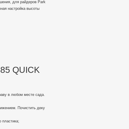
ошения, для райдеров Park
чная настройка высоты
85 QUICK
раву в любом месте сада.
вижением. Почистить деку
 пластика;