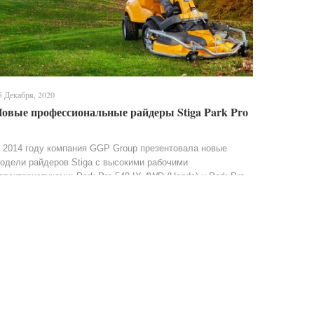
5 Декабря, 2020
овые профессиональные райдеры Stiga Park Pro
 2014 году компания GGP Group презентовала новые
одели райдеров Stiga с высокими рабочими
арактеристиками: Park Pro 540 IX 4WD (Honda) и Park Pro
40 IOX 4WD.Мощность и практичность. Садовые райдер...