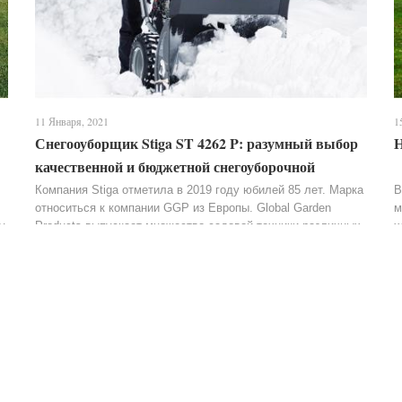
11 Января, 2021
1
Снегооуборщик Stiga ST 4262 P: разумный выбор
Н
качественной и бюджетной снегоуборочной
машины
Компания Stiga отметила в 2019 году юбилей 85 лет. Марка
В
относиться к компании GGP из Европы. Global Garden
м
у
Products выпускает множество садовой техники различных
х
разновидностей, начиная от косилок до...
7