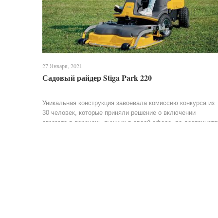
27 Января, 2021
Садовый райдер Stiga Park 220
Уникальная конструкция завоевала комиссию конкурса из
30 человек, которые приняли решение о включении
агрегата в перечень лучших в своей сфере, по достоинств
оценив его комфортную конструкцию. Райдер...