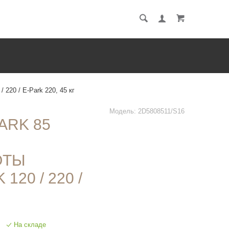
Ы
 220 / E-Park 220, 45 кг
Модель:
2D5808511/S16
ARK 85
ОТЫ
20 / 220 /
На складе