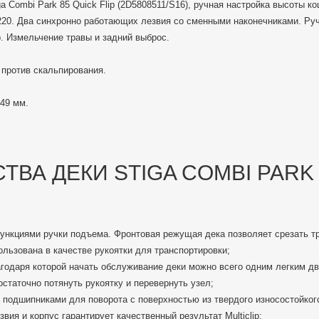
ga Combi Park 85 Quick Flip (2D5808511/S16), ручная настройка высоты к
k 220. Два синхронно работающих лезвия со сменными наконечниками. Ру
p. Измельчение травы и задний выброс.
 против скальпирования.
49 мм.
ВА ДЕКИ STIGA COMBI PARK 
ункциями ручки подъема. Фронтовая режущая дека позволяет срезать т
льзована в качестве рукоятки для транспортировки;
агодаря которой начать обслуживание деки можно всего одним легким д
остаточно потянуть рукоятку и перевернуть узел;
подшипниками для поворота с поверхностью из твердого износостойкого
вия и корпус гарантирует качественный результат Multiclip;