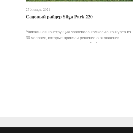
27 Января, 2021
Садовый райдер Stiga Park 220
Уникальная конструкция завоевала комиссию конкурса из
30 человек, которые приняли решение о включении
агрегата в перечень лучших в своей сфере, по достоинств
оценив его комфортную конструкцию. Райдер...