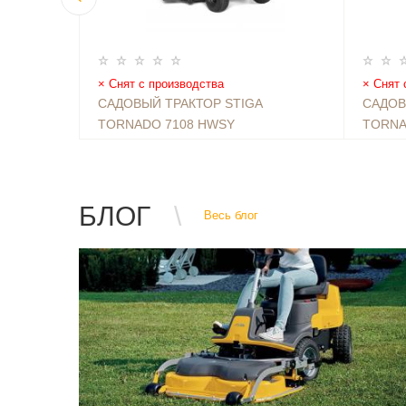
Снят с производства
Снят 
 ESTATE
САДОВЫЙ ТРАКТОР STIGA
САДОВ
TORNADO 7108 HWSY
TORNA
627190 ₽
441490
БЛОГ
Весь блог