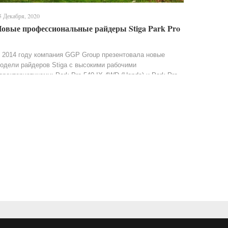
5 Декабря, 2020
овые профессиональные райдеры Stiga Park Pro
 2014 году компания GGP Group презентовала новые
одели райдеров Stiga с высокими рабочими
арактеристиками: Park Pro 540 IX 4WD (Honda) и Park Pro
40 IOX 4WD.Мощность и практичность. Садовые райдер...