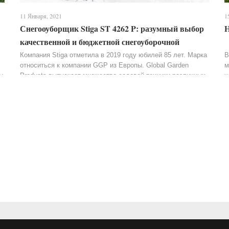
11 Января, 2021
1
Снегооуборщик Stiga ST 4262 P: разумный выбор
Н
качественной и бюджетной снегоуборочной
машины
Компания Stiga отметила в 2019 году юбилей 85 лет. Марка
В
относиться к компании GGP из Европы. Global Garden
м
у
Products выпускает множество садовой техники различных
х
разновидностей, начиная от косилок до...
7