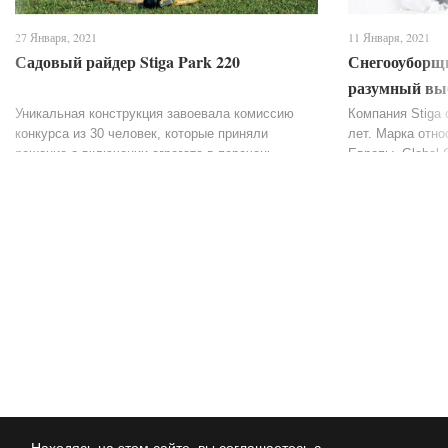
27 Января, 2021
11 Января, 2021
Садовый райдер Stiga Park 220
Снегооуборщи
разумный выб
бюджетной с
Уникальная конструкция завоевала комиссию
Компания Stiga 
конкурса из 30 человек, которые приняли
лет. Марка отно
решение о включении агрегата в перечень
Европы. Global 
лучших в своей сфере, по достоинству оценив
множество садо
его комфортную конструкцию. Райдер...
разновидностей,