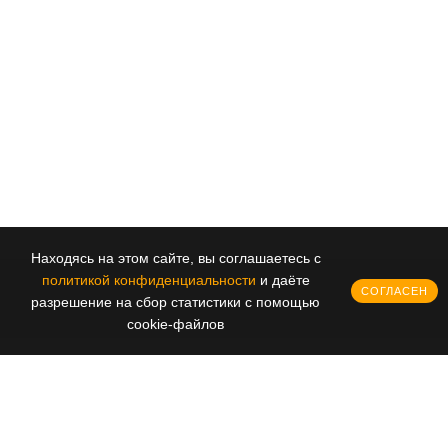
его комфортную конструкцию. Райдер...
разновидностей,
Находясь на этом сайте, вы соглашаетесь с
политикой конфиденциальности
и даёте
СОГЛАСЕН
разрешение на сбор статистики с помощью
cookie-файлов
© 2017-2025 stiga-online.ru. Внимание! Внешний вид, цветовая гамма,
8 499 281 61 37
технические характеристики товара и комплектность могут отличаться от
Обратный звонок