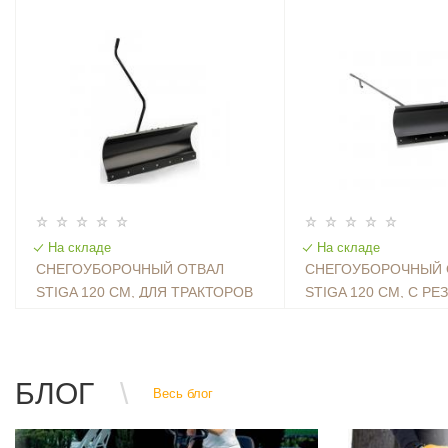
На складе
На складе
СНЕГОУБОРОЧНЫЙ ОТВАЛ
СНЕГОУБОРОЧНЫЙ 
STIGA 120 СМ, ДЛЯ ТРАКТОРОВ
STIGA 120 СМ, С Р
NJ 92/102 / TC 102/122 / TC SD
95990 ₽
НАКЛАДКОЙ, ДЛЯ ТР
58300 ₽
108/121 (ТРЕБУЕТСЯ
92/102
УНИВЕРСАЛЬНЫЙ АДАПТЕР)
БЛОГ
Весь блог