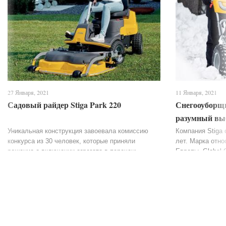
27 Января, 2021
11 Января, 2021
Садовый райдер Stiga Park 220
Снегооуборщи
разумный выб
бюджетной с
Уникальная конструкция завоевала комиссию
Компания Stiga 
конкурса из 30 человек, которые приняли
лет. Марка отно
решение о включении агрегата в перечень
Европы. Global 
лучших в своей сфере, по достоинству оценив
множество садо
его комфортную конструкцию. Райдер...
разновидностей,