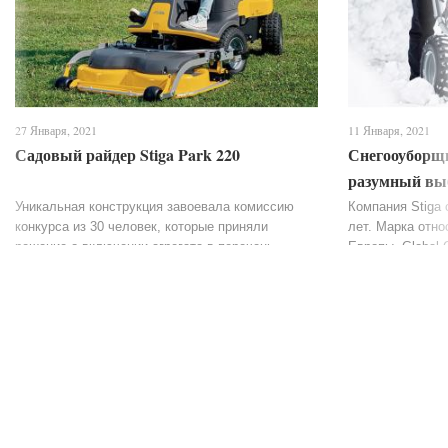
27 Января, 2021
11 Января, 2021
Садовый райдер Stiga Park 220
Снегооуборщи
разумный выб
бюджетной с
Уникальная конструкция завоевала комиссию
Компания Stiga 
конкурса из 30 человек, которые приняли
лет. Марка отно
решение о включении агрегата в перечень
Европы. Global 
лучших в своей сфере, по достоинству оценив
множество садо
его комфортную конструкцию. Райдер...
разновидностей,