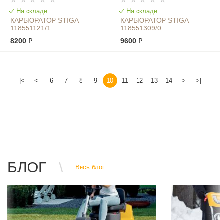
На складе
На складе
КАРБЮРАТОР STIGA
КАРБЮРАТОР STIGA
118551121/1
118551309/0
8200 ₽
9600 ₽
|<
<
6
7
8
9
10
11
12
13
14
>
>|
БЛОГ
Весь блог